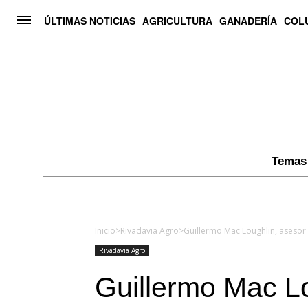
ÚLTIMAS NOTICIAS
AGRICULTURA
GANADERÍA
COL
Temas 
Inicio
>
Rivadavia Agro
>
Guillermo Mac Loughlin, asesor 
Rivadavia Agro
Guillermo Mac Lo