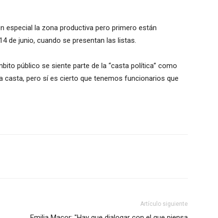
en especial la zona productiva pero primero están
14 de junio, cuando se presentan las listas.
mbito público se siente parte de la “casta política” como
 la casta, pero sí es cierto que tenemos funcionarios que
Artículo siguiente
Emilia Macor: "Hay que dialogar con el que piensa