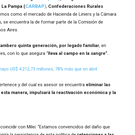
y La Pampa (
CARBAP)
,
Confederaciones Rurales
nismos como el mercado de Hacienda de Liniers y la Cámara
, se encuentra la de formar parte de la Comisión de
os Aires.
tambero quinta generación, por legado familiar
, en
res, con lo que asegura “
lleva al campo en la sangre”.
mayo US$ 4.212,73 millones, 78% más que en abril
 pertenece y del cual es asesor se encuentra
eliminar las
e esta manera, impulsará la reactivación económica y la
e coincidir con Milei. “Estamos convencidos del daño que
mía la persistencia de esta política de
retenciones a las