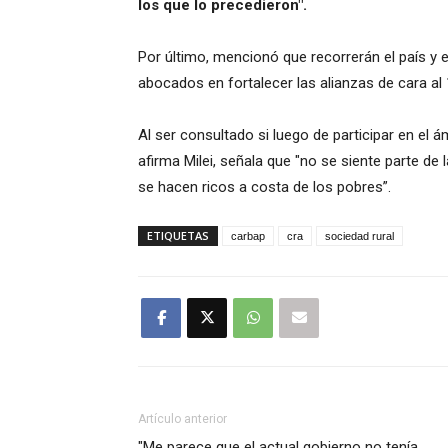
los que lo precedieron".
Por último, mencionó que recorrerán el país y 
abocados en fortalecer las alianzas de cara al 
Al ser consultado si luego de participar en el á
afirma Milei, señala que "no se siente parte de
se hacen ricos a costa de los pobres”.
ETIQUETAS
carbap
cra
sociedad rural
Artículo anterior
"Me parece que el actual gobierno no tenía