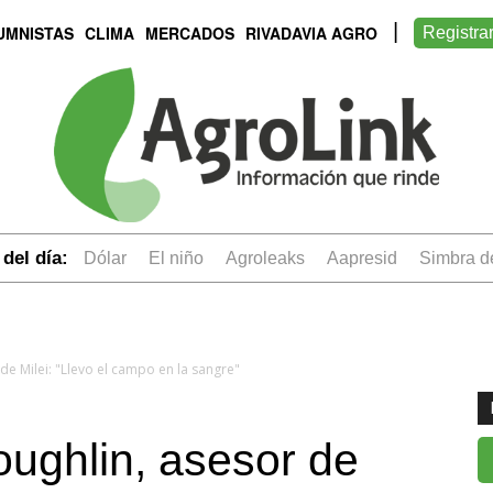
UMNISTAS
CLIMA
MERCADOS
RIVADAVIA AGRO
Registra
del día:
dólar
el niño
Agroleaks
aapresid
simbra 
de Milei: "Llevo el campo en la sangre"
ughlin, asesor de