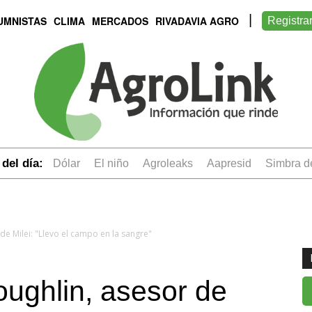
UMNISTAS
CLIMA
MERCADOS
RIVADAVIA AGRO
Registra
del día:
dólar
el niño
Agroleaks
aapresid
simbra 
de Milei: "Llevo el campo en la sangre"
ughlin, asesor de