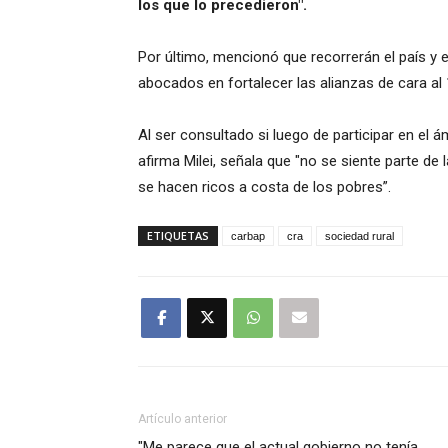
los que lo precedieron".
Por último, mencionó que recorrerán el país y 
abocados en fortalecer las alianzas de cara al 
Al ser consultado si luego de participar en el á
afirma Milei, señala que "no se siente parte de
se hacen ricos a costa de los pobres”.
ETIQUETAS
carbap
cra
sociedad rural
Artículo anterior
"Me parece que el actual gobierno no tenía