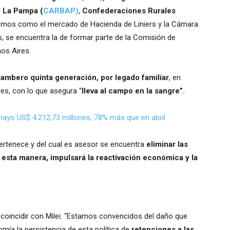
y La Pampa (
CARBAP)
,
Confederaciones Rurales
nismos como el mercado de Hacienda de Liniers y la Cámara
, se encuentra la de formar parte de la Comisión de
os Aires.
tambero quinta generación, por legado familiar
, en
res, con lo que asegura “
lleva al campo en la sangre”.
mayo US$ 4.212,73 millones, 78% más que en abril
 pertenece y del cual es asesor se encuentra
eliminar las
e esta manera, impulsará la reactivación económica y la
e coincidir con Milei. “Estamos convencidos del daño que
mía la persistencia de esta política de
retenciones a las