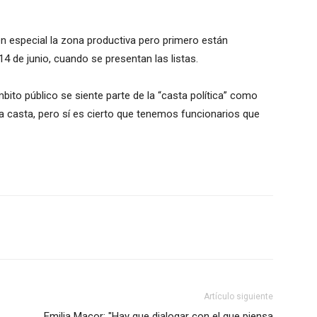
en especial la zona productiva pero primero están
14 de junio, cuando se presentan las listas.
mbito público se siente parte de la “casta política” como
 la casta, pero sí es cierto que tenemos funcionarios que
Artículo siguiente
Emilia Macor: "Hay que dialogar con el que piensa