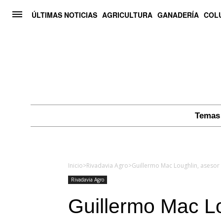
ÚLTIMAS NOTICIAS
AGRICULTURA
GANADERÍA
COL
Temas 
Inicio
>
Rivadavia Agro
>
Guillermo Mac Loughlin, asesor 
Rivadavia Agro
Guillermo Mac Lo