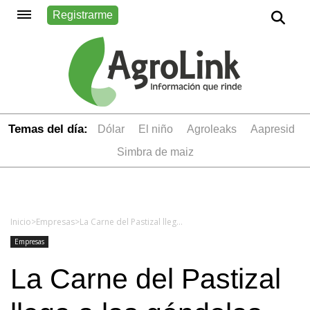
Registrarme
Temas del día:
dólar
el niño
Agroleaks
aapresid
simbra de maiz
Inicio
>
Empresas
>
La Carne del Pastizal llega a las góndolas de la mano de Carrefour
Empresas
La Carne del Pastizal