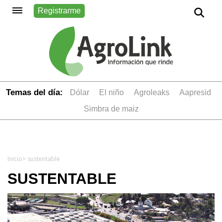
Registrarme
Temas del día:
dólar
el niño
Agroleaks
aapresid
simbra de maiz
Inicio
> sustentable
SUSTENTABLE