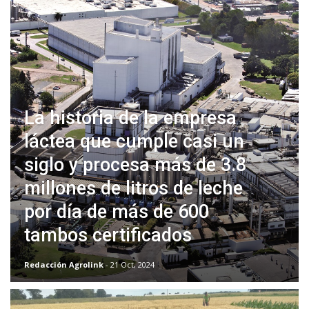
La historia de la empresa
láctea que cumple casi un
siglo y procesa más de 3.8
millones de litros de leche
por día de más de 600
tambos certificados
Redacción Agrolink
- 21 Oct, 2024