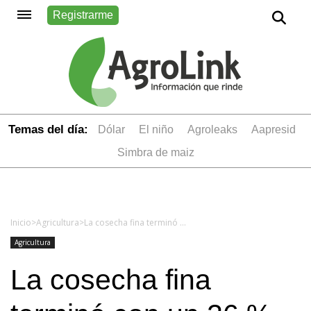
Registrarme
Temas del día:
dólar
el niño
Agroleaks
aapresid
simbra de maiz
Inicio
>
Agricultura
>
La cosecha fina terminó con un 26 % más que la campaña anterior
Agricultura
La cosecha fina