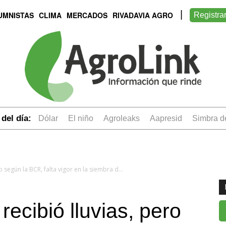
UMNISTAS
CLIMA
MERCADOS
RIVADAVIA AGRO
Registra
del día:
dólar
el niño
Agroleaks
aapresid
simbra 
La región núcleo recibió lluvias, pero según la BCR, falta vigor en la siembra de soja
recibió lluvias, pero