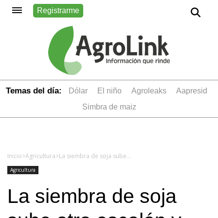
Registrarme
Temas del día:
dólar
el niño
Agroleaks
aapresid
simbra de maiz
Inicio
>
Agricultura
>
La siembra de soja sube otro escalón y las estimaciones alcanzarían 3,5 M de ha
Agricultura
La siembra de soja