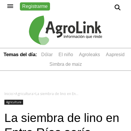
Registrarme
Temas del día:
dólar
el niño
Agroleaks
aapresid
simbra de maiz
Inicio
>
Agricultura
>
La siembra de lino en Entre Ríos sería menor a lo estimado
Agricultura
La siembra de lino en