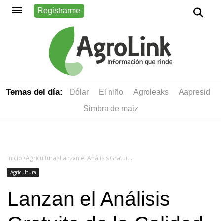
Registrarme
Temas del día:
dólar
el niño
Agroleaks
aapresid
simbra de maiz
Inicio
>
Agricultura
>
Lanzan el Análisis Gratuito de la Calidad de Trigo
Agricultura
Lanzan el Análisis