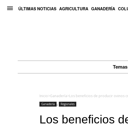
ÚLTIMAS NOTICIAS
AGRICULTURA
GANADERÍA
COL
Temas 
Inicio
>
Ganadería
>
Los beneficios de producir ovinos c
,
Ganadería
Regionales
Los beneficios d