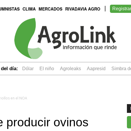
UMNISTAS
CLIMA
MERCADOS
RIVADAVIA AGRO
Registra
del día:
dólar
el niño
Agroleaks
aapresid
simbra 
riollos en el NOA
e producir ovinos