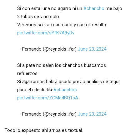
Si con esta luna no agarro ni un
#chancho
me bajo
2 tubos de vino solo.
Veremos si el ac quemado y gas oíl resulta
pic.twitter.com/sYfK7A9yDv
— Fernando (@reynolds_fer)
June 23, 2024
Si a pata no salen los chanchos buscamos
refuerzos..
Si agarramos habrá asado previo análisis de triqui
para el q le de like
#chanchos
pic.twitter.com/ZGMd4BQ1sA
— Fernando (@reynolds_fer)
June 23, 2024
Todo lo expuesto ahí arriba es textual.