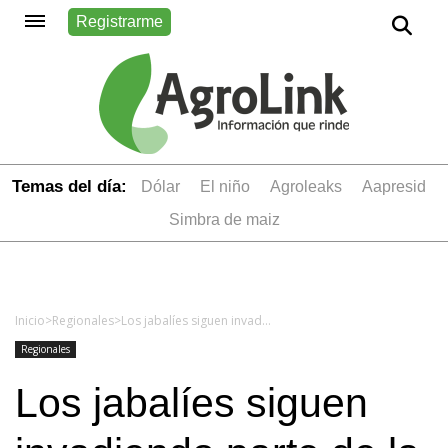
Registrarme
Temas del día:
dólar
el niño
Agroleaks
aapresid
simbra de maiz
Inicio
>
Regionales
>
Los jabalíes siguen invadiendo parte de la provincia de Buenos Aires: ahora aparecen en Pehuajó
Regionales
Los jabalíes siguen