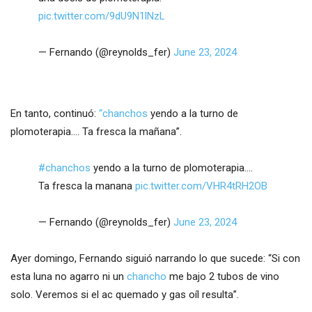
pic.twitter.com/9dU9N1lNzL
— Fernando (@reynolds_fer)
June 23, 2024
En tanto, continuó:
“chanchos
yendo a la turno de
plomoterapia.... Ta fresca la mañana”.
#chanchos
yendo a la turno de plomoterapia....
Ta fresca la manana
pic.twitter.com/VHR4tRH2OB
— Fernando (@reynolds_fer)
June 23, 2024
Ayer domingo, Fernando siguió narrando lo que sucede: “Si con
esta luna no agarro ni un
chancho
me bajo 2 tubos de vino
solo. Veremos si el ac quemado y gas oíl resulta”.