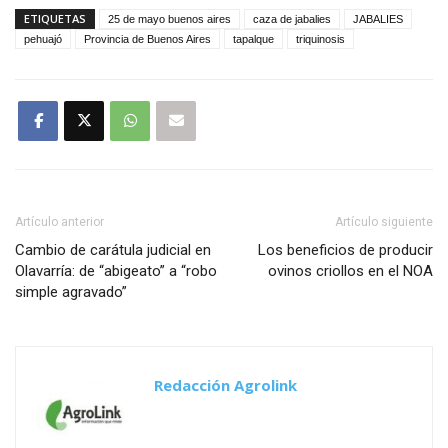
ETIQUETAS
25 de mayo buenos aires
caza de jabalies
JABALIES
pehuajó
Provincia de Buenos Aires
tapalque
triquinosis
Artículo anterior
Artículo siguiente
Cambio de carátula judicial en
Los beneficios de producir
Olavarría: de “abigeato” a “robo
ovinos criollos en el NOA
simple agravado”
Redacción Agrolink