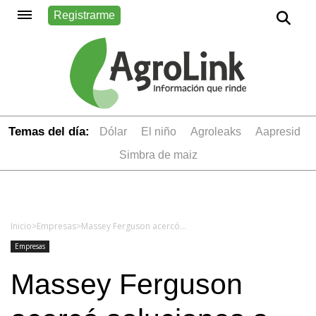
Registrarme
Temas del día:
dólar
el niño
Agroleaks
aapresid
simbra de maiz
Inicio
>
Empresas
>
Massey Ferguson acercó soluciones a los productores y contratistas en Expoagro 2022
Empresas
Massey Ferguson