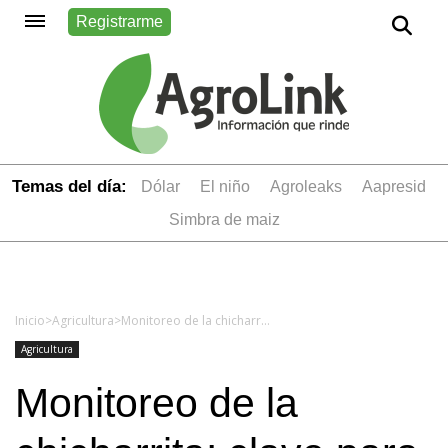
Registrarme
Temas del día:
dólar
el niño
Agroleaks
aapresid
simbra de maiz
Inicio
>
Agricultura
>
Monitoreo de la chicharrita: clave para combatir una plaga que amenaza al maíz
Agricultura
Monitoreo de la