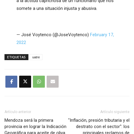
a la actitud caprichosa de un funcionario que nos
somete a una situación injusta y abusiva.
— José Voytenco (@JoseVoytenco)
February 17,
2022
ETIQUETAS
uatre
Artículo anterior
Artículo siguiente
Mendoza será la primera
"Inflación, presión tributaria y el
provincia en lograr la Indicación
destrato con el sector": los
Geográfica para aceite de oliva
principales reclamos de