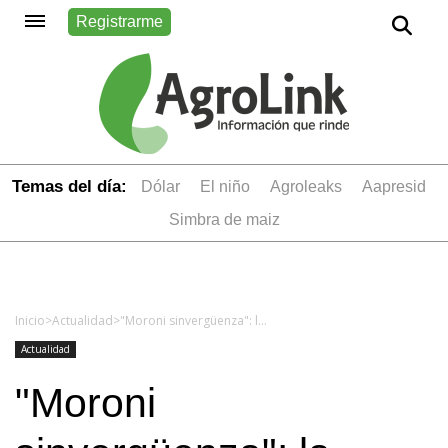
Registrarme
Temas del día:
dólar
el niño
Agroleaks
aapresid
simbra de maiz
Inicio
>
Actualidad
>
"Moroni sinvergüenza": la UATRE se moviliza al Ministerio de Trabajo
Actualidad
"Moroni