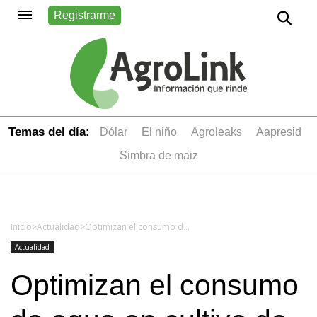
Registrarme
Temas del día:
dólar
el niño
Agroleaks
aapresid
simbra de maiz
Inicio
>
Actualidad
>
Optimizan el consumo de agua en cultivo de papa
Actualidad
Optimizan el consumo