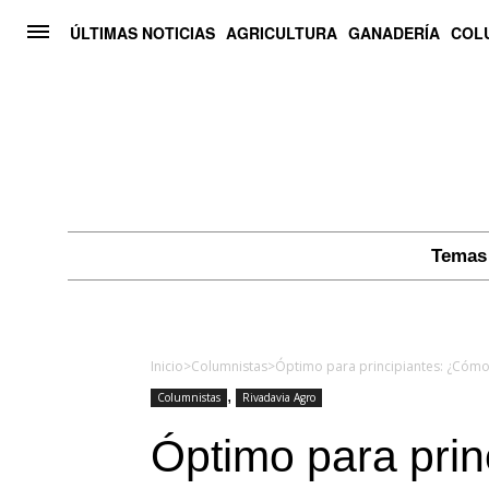
ÚLTIMAS NOTICIAS
AGRICULTURA
GANADERÍA
COL
Temas 
Inicio
>
Columnistas
>
Óptimo para principiantes: ¿Cómo 
,
Columnistas
Rivadavia Agro
Óptimo para pri