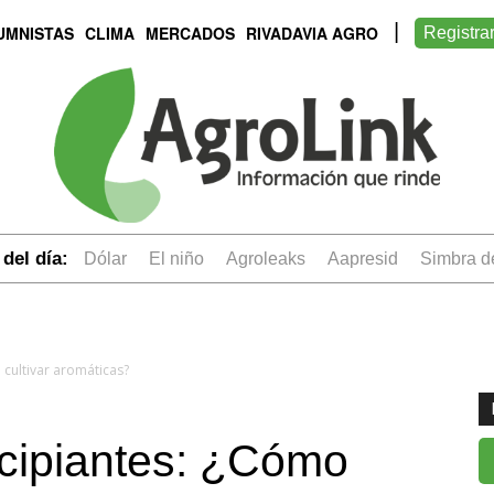
UMNISTAS
CLIMA
MERCADOS
RIVADAVIA AGRO
Registra
del día:
dólar
el niño
Agroleaks
aapresid
simbra 
cultivar aromáticas?
ncipiantes: ¿Cómo