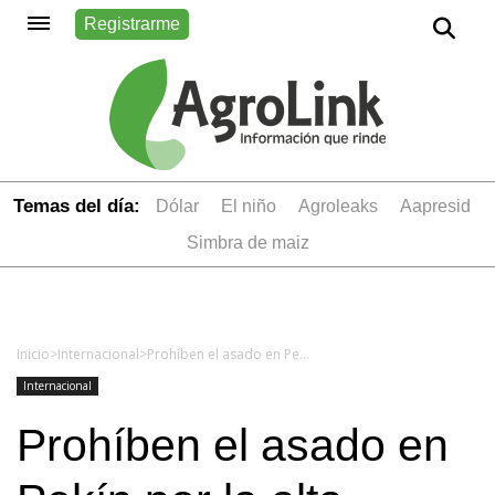
Registrarme
Temas del día:
dólar
el niño
Agroleaks
aapresid
simbra de maiz
Inicio
>
Internacional
>
Prohíben el asado en Pekín por la alta contaminación ambiental
Internacional
Prohíben el asado en