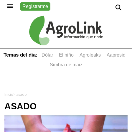
Registrarme
Temas del día:
dólar
el niño
Agroleaks
aapresid
simbra de maiz
Inicio
> asado
ASADO