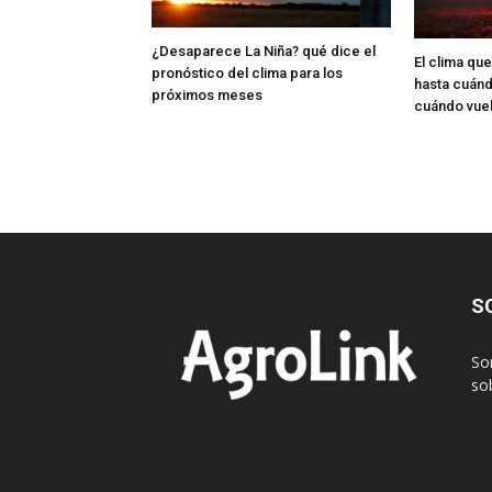
¿Desaparece La Niña? qué dice el
El clima qu
pronóstico del clima para los
hasta cuándo
próximos meses
cuándo vuelv
S
So
sob