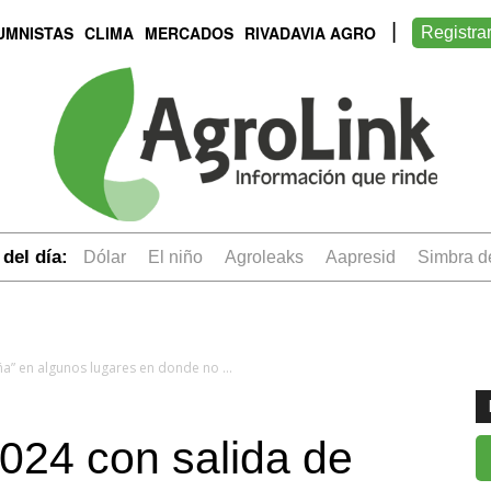
UMNISTAS
CLIMA
MERCADOS
RIVADAVIA AGRO
Registra
del día:
dólar
el niño
Agroleaks
aapresid
simbra 
Pronostican un 2024 con salida de “La Niña” en algunos lugares en donde no se recibieron buenas precipitaciones y buen comienzo para el sector agrario
024 con salida de