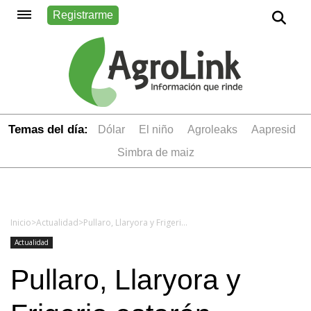
Registrarme
Temas del día:
dólar
el niño
Agroleaks
aapresid
simbra de maiz
Inicio
>
Actualidad
>
Pullaro, Llaryora y Frigerio estarán presentes en una muestra sobre infraestructura para la Región Centro en la BCR
Actualidad
Pullaro, Llaryora y