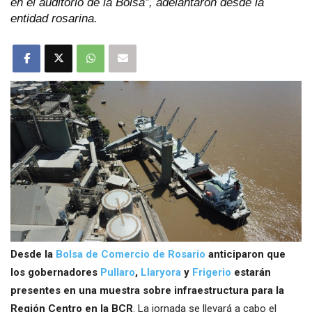
en el auditorio de la Bolsa”, adelantaron desde la
entidad rosarina.
Desde la
Bolsa de Comercio de Rosario
anticiparon que
los gobernadores
Pullaro
,
Llaryora
y
Frigerio
estarán
presentes en una muestra sobre infraestructura para la
Región Centro en la BCR
. La jornada se llevará a cabo el