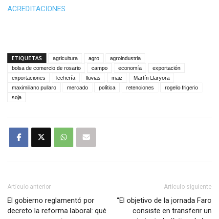
ACREDITACIONES
ETIQUETAS
agricultura
agro
agroindustria
bolsa de comercio de rosario
campo
economía
exportación
exportaciones
lechería
lluvias
maiz
Martín Llaryora
maximiliano pullaro
mercado
política
retenciones
rogelio frigerio
soja
Artículo anterior
Artículo siguiente
El gobierno reglamentó por
“El objetivo de la jornada Faro
decreto la reforma laboral: qué
consiste en transferir un