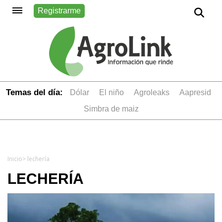
Registrarme
Temas del día:
dólar
el niño
Agroleaks
aapresid
simbra de maiz
Inicio
> lechería
LECHERÍA