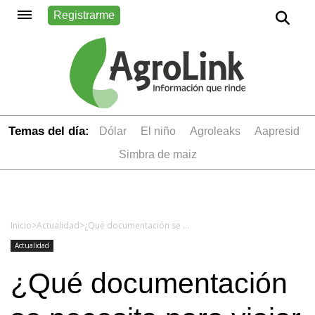
Registrarme
Temas del día:
dólar
el niño
Agroleaks
aapresid
simbra de maiz
Inicio
>
Actualidad
>
¿Qué documentación se necesita para viajar con mascotas a Uruguay?
Actualidad
¿Qué documentación