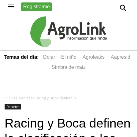
Registrarme
Temas del día:
dólar
el niño
Agroleaks
aapresid
simbra de maiz
Inicio
>
Deportes
>
Racing y Boca definen la clasificación a las semifinales de la Copa Libertadores
Deportes
Racing y Boca definen