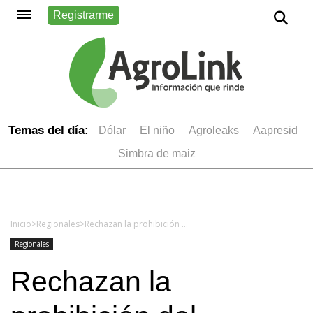
Registrarme
Temas del día:
dólar
el niño
Agroleaks
aapresid
simbra de maiz
Inicio
>
Regionales
>
Rechazan la prohibición del glifosato en Misiones
Regionales
Rechazan la