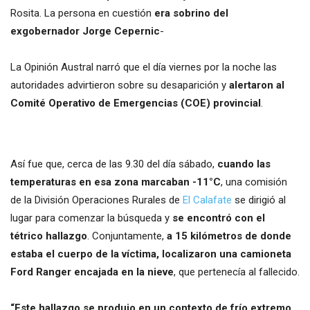
Rosita. La persona en cuestión
era sobrino del
exgobernador Jorge Cepernic
-
La Opinión Austral narró que el día viernes por la noche las
autoridades advirtieron sobre su desaparición y
alertaron al
Comité Operativo de Emergencias (COE) provincial
.
Así fue que, cerca de las 9.30 del día sábado,
cuando las
temperaturas en esa zona marcaban -11°C
, una comisión
de la División Operaciones Rurales de
El Calafate
se dirigió al
lugar para comenzar la búsqueda y
se encontró con el
tétrico hallazgo
. Conjuntamente,
a 15 kilómetros de donde
estaba el cuerpo de la víctima, localizaron una camioneta
Ford Ranger encajada en la nieve
, que pertenecía al fallecido.
“Este hallazgo se produjo en un contexto de frío extremo