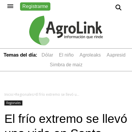
Registrarme
Temas del día:
dólar
el niño
Agroleaks
aapresid
simbra de maiz
Inicio
>
Regionales
>
El frío extremo se llevó una vida en Santa Cruz: hallaron muerto al sobrino de un exgobernador que llevaba 3 días desaparecido
Regionales
El frío extremo se llevó