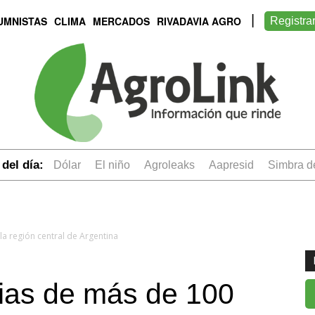
UMNISTAS
CLIMA
MERCADOS
RIVADAVIA AGRO
Registra
del día:
dólar
el niño
Agroleaks
aapresid
simbra 
la región central de Argentina
vias de más de 100