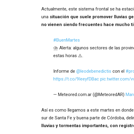
Actualmente, este sistema frontal se ha estaci
una
situación que suele promover lluvias g
no vienen siendo frecuentes hace mucho 
#BuenMartes
⛈ Alerta: algunos sectores de las provin
estas horas ⚠.
Informe de
@leodebenedictis
con el
#pr
https://t.co/9IeeyfDBac
pic.twitter.com/
— Meteored.com.ar (@MeteoredAR)
Mar
Así es como llegamos a este martes en donde 
sur de Santa Fe y buena parte de Córdoba, deli
lluvias y tormentas importantes, con regis