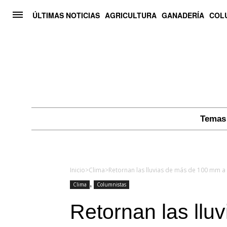
ÚLTIMAS NOTICIAS
AGRICULTURA
GANADERÍA
COL
Temas 
Inicio
>
Clima
>
Retornan las lluvias de más de 100 mm a 
,
Clima
Columnistas
Retornan las llu