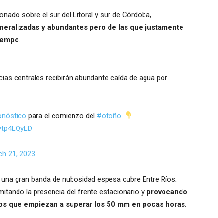
onado sobre el sur del Litoral y sur de Córdoba,
eneralizadas y abundantes pero de las que justamente
tiempo
.
cias centrales recibirán abundante caída de agua por
onóstico
para el comienzo del
#otoño
.
vvtp4LQyLD
ch 21, 2023
una gran banda de nubosidad espesa cubre Entre Ríos,
mitando la presencia del frente estacionario y
provocando
tros que empiezan a superar los 50 mm en pocas horas
.