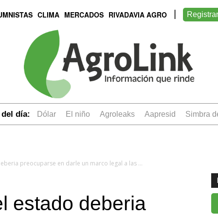
UMNISTAS
CLIMA
MERCADOS
RIVADAVIA AGRO
Registra
del día:
dólar
el niño
Agroleaks
aapresid
simbra 
Rodolfo Rossi: "el estado deberia preocuparse en darle un marco legal a las semillas"
el estado deberia