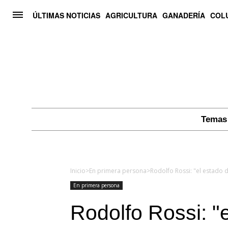
ÚLTIMAS NOTICIAS
AGRICULTURA
GANADERÍA
COL
Temas 
Inicio
>
En primera persona
>
En primera persona
Rodolfo Rossi: "