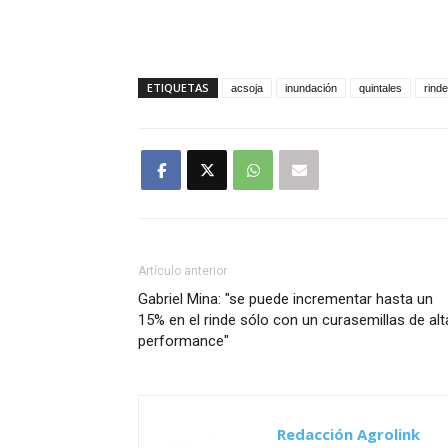
ETIQUETAS
acsoja
inundación
quintales
rinde
Artículo anterior
Gabriel Mina: "se puede incrementar hasta un
15% en el rinde sólo con un curasemillas de alt
performance"
Redacción Agrolink