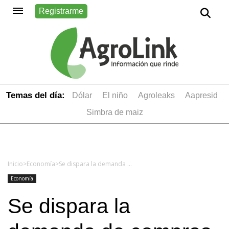
Registrarme
Temas del día:
dólar
el niño
Agroleaks
aapresid
simbra de maiz
Inicio
>
Economía
>
Se dispara la demanda de compras y arrendamientos de campos
Economía
Se dispara la