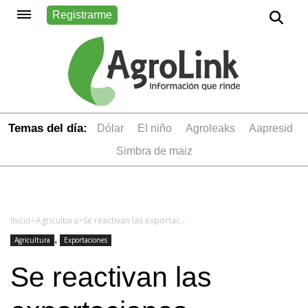
Registrarme
Temas del día:
dólar
el niño
Agroleaks
aapresid
simbra de maiz
Inicio
>
Agricultura
>
Se reactivan las exportaciones avícolas a México
,
Agricultura
Exportaciones
Se reactivan las