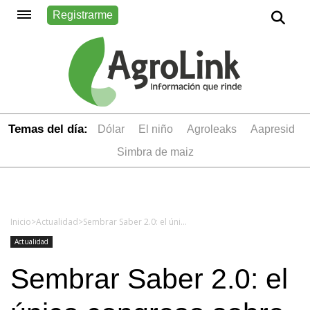
Registrarme
Temas del día:
dólar
el niño
Agroleaks
aapresid
simbra de maiz
Inicio
>
Actualidad
>
Sembrar Saber 2.0: el único congreso sobre manejo variable de insumos vuelve recargado
Actualidad
Sembrar Saber 2.0: el