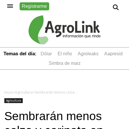
Registrarme
Temas del día:
dólar
el niño
Agroleaks
aapresid
simbra de maiz
Inicio
>
Agricultura
>
Sembrarán menos colza y carinata en Entre Ríos
Agricultura
Sembrarán menos