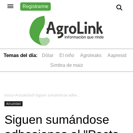
Registrarme
Temas del día:
dólar
el niño
Agroleaks
aapresid
simbra de maiz
Inicio
>
Actualidad
>
Siguen sumándose adhesiones al "Pacto de Mayo"
Actualidad
Siguen sumándose