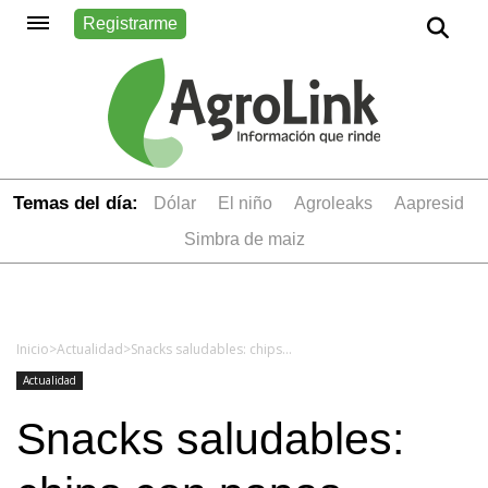
Registrarme
Temas del día:
dólar
el niño
Agroleaks
aapresid
simbra de maiz
Inicio
>
Actualidad
>
Snacks saludables: chips con papas andinas
Actualidad
Snacks saludables: