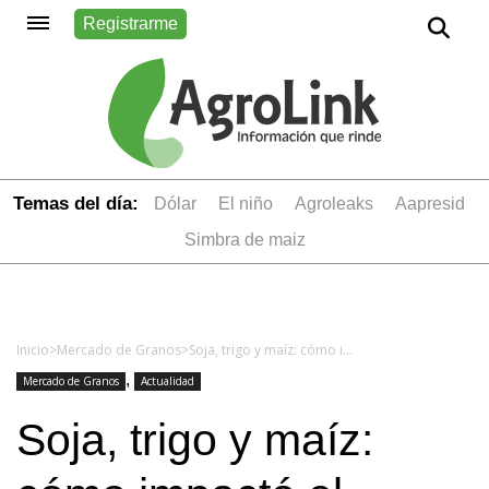
Registrarme
Temas del día:
dólar
el niño
Agroleaks
aapresid
simbra de maiz
Inicio
>
Mercado de Granos
>
Soja, trigo y maíz: cómo impactó el precio de los granos tras el triunfo de Trump
,
Mercado de Granos
Actualidad
Soja, trigo y maíz: