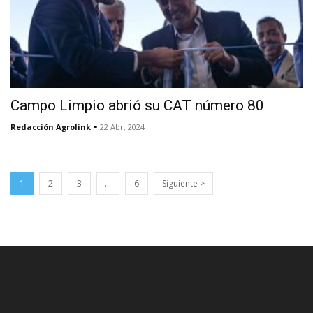
Campo Limpio abrió su CAT número 80
-
Redacción Agrolink
22 Abr, 2024
1
2
3
…
6
Siguiente >