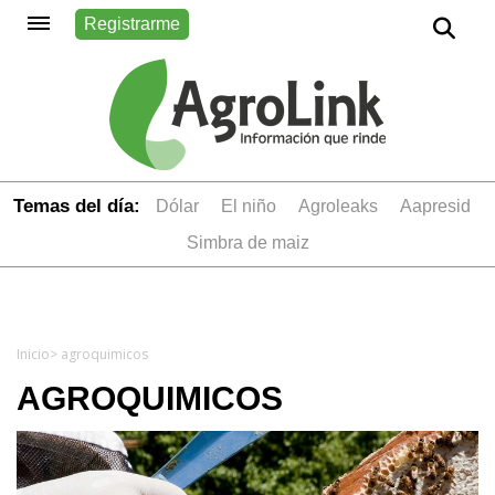
Registrarme
Temas del día:
dólar
el niño
Agroleaks
aapresid
simbra de maiz
Inicio
> agroquimicos
AGROQUIMICOS