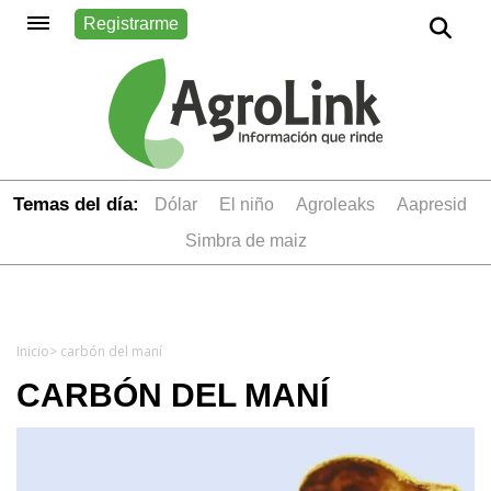
Registrarme
Temas del día:
dólar
el niño
Agroleaks
aapresid
simbra de maiz
Inicio
> carbón del maní
CARBÓN DEL MANÍ