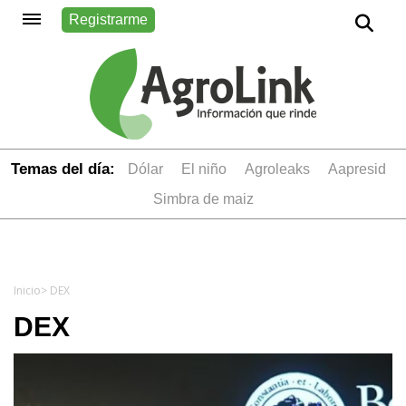
Registrarme
Temas del día:
dólar
el niño
Agroleaks
aapresid
simbra de maiz
Inicio
> DEX
DEX