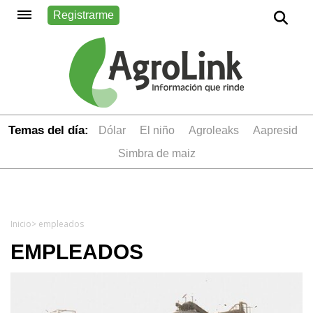
Registrarme
Temas del día:
dólar
el niño
Agroleaks
aapresid
simbra de maiz
Inicio
> empleados
EMPLEADOS