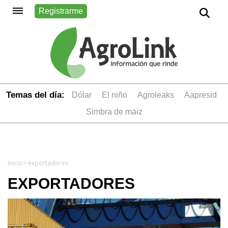
Registrarme
Temas del día:
dólar
el niño
Agroleaks
aapresid
simbra de maiz
Inicio
> exportadores
EXPORTADORES