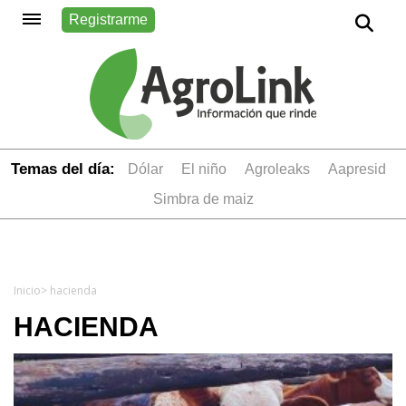
Registrarme
Temas del día:
dólar
el niño
Agroleaks
aapresid
simbra de maiz
Inicio
> hacienda
HACIENDA