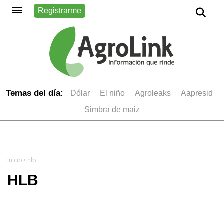
Registrarme
Temas del día:
dólar
el niño
Agroleaks
aapresid
simbra de maiz
Inicio
> hlb
HLB