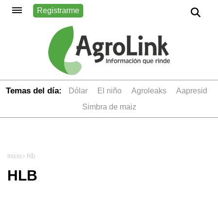
Registrarme
Temas del día:
dólar
el niño
Agroleaks
aapresid
simbra de maiz
Inicio
> hlb
HLB