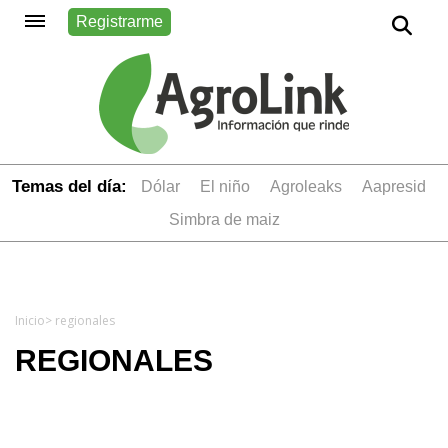
Registrarme
Temas del día:
dólar
el niño
Agroleaks
aapresid
simbra de maiz
Inicio
> regionales
REGIONALES