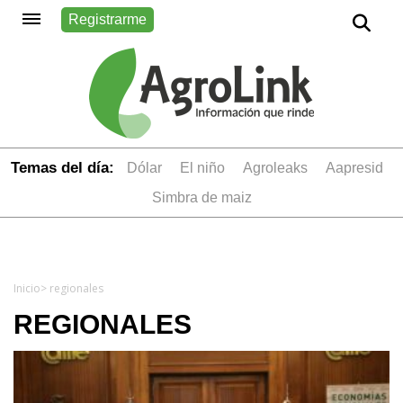
Registrarme
Temas del día:
dólar
el niño
Agroleaks
aapresid
simbra de maiz
Inicio
> regionales
REGIONALES