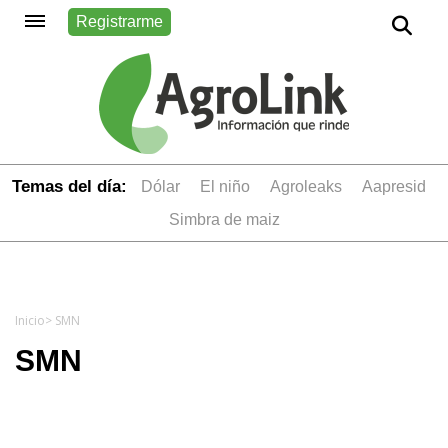
Registrarme
Temas del día:
dólar
el niño
Agroleaks
aapresid
simbra de maiz
Inicio
> SMN
SMN