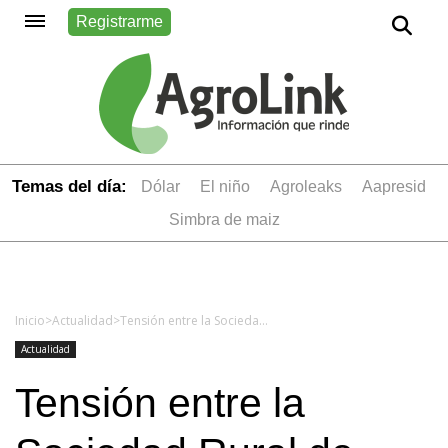
Registrarme
Temas del día:
dólar
el niño
Agroleaks
aapresid
simbra de maiz
Inicio
>
Actualidad
>
Tensión entre la Sociedad Rural de Jesús María y la Provincia por gastos públicos
Actualidad
Tensión entre la