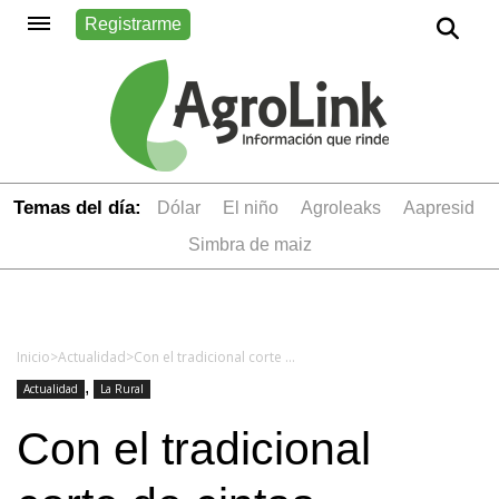
Registrarme
Temas del día:
dólar
el niño
Agroleaks
aapresid
simbra de maiz
Inicio
>
Actualidad
>
Con el tradicional corte de cintas, comienza la Exposición Rural en Palermo
,
Actualidad
La Rural
Con el tradicional