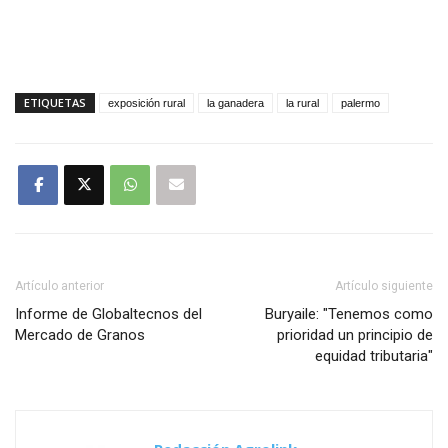
ETIQUETAS
exposición rural
la ganadera
la rural
palermo
Artículo anterior
Artículo siguiente
Informe de Globaltecnos del
Buryaile: "Tenemos como
Mercado de Granos
prioridad un principio de
equidad tributaria"