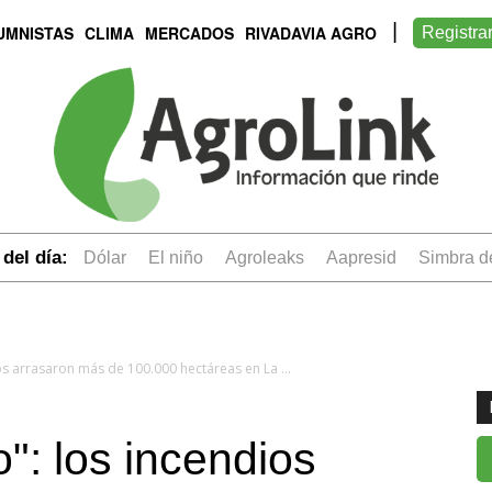
UMNISTAS
CLIMA
MERCADOS
RIVADAVIA AGRO
Registra
del día:
dólar
el niño
Agroleaks
aapresid
simbra 
"Verano complejo": los incendios arrasaron más de 100.000 hectáreas en La Pampa
": los incendios