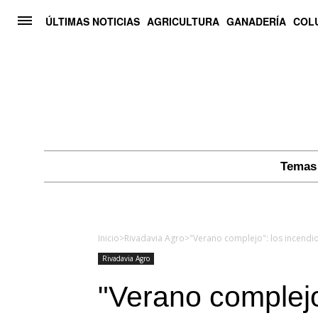
ÚLTIMAS NOTICIAS
AGRICULTURA
GANADERÍA
COL
Temas 
Inicio
>
Rivadavia Agro
>
Rivadavia Agro
"Verano complejo