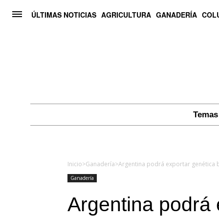
ÚLTIMAS NOTICIAS
AGRICULTURA
GANADERÍA
COL
Temas 
Inicio
>
Ganadería
>
Argentina podrá exportar genética b
Ganadería
Argentina podrá 