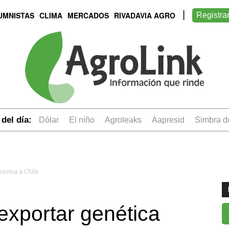
UMNISTAS
CLIMA
MERCADOS
RIVADAVIA AGRO
Registra
del día:
dólar
el niño
Agroleaks
aapresid
simbra 
ovina a Chile
exportar genética