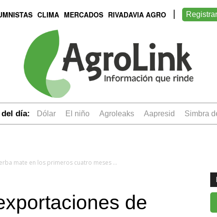
UMNISTAS
CLIMA
MERCADOS
RIVADAVIA AGRO
Registra
del día:
dólar
el niño
Agroleaks
aapresid
simbra 
Aumentaron las exportaciones de yerba mate en los primeros cuatro meses del año
exportaciones de