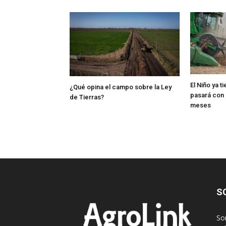
El Niño ya t
¿Qué opina el campo sobre la Ley
pasará con 
de Tierras?
meses
S
So